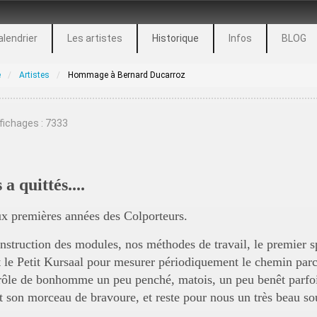
alendrier
Les artistes
Historique
Infos
BLOG
e
Artistes
Hommage à Bernard Ducarroz
fichages : 7333
 quittés....
ux premières années des Colporteurs.
struction des modules, nos méthodes de travail, le premier sp
 et le Petit Kursaal pour mesurer périodiquement le chemin par
 drôle de bonhomme un peu penché, matois, un peu benêt parfoi
 son morceau de bravoure, et reste pour nous un très beau souv