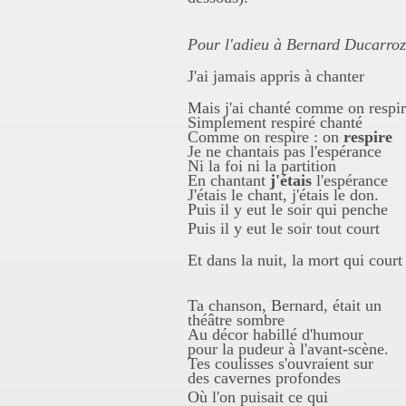
Pour l'adieu à Bernard Ducarroz
J'ai jamais
appris
à chanter
Mais j'ai chanté comme on respi
Simplement respiré chanté
Comme on respire : on
respire
Je ne chantais pas l'espérance
Ni la foi ni la partition
En chantant
j'étais
l'espérance
J'étais le chant, j'étais le don.
Puis il y eut le soir qui penche
Puis il y eut le soir tout court
Et dans la nuit, la mort qui court
Ta chanson, Bernard, était un
théâtre sombre
Au décor habillé d'humour
pour la pudeur à l'avant-scène.
Tes coulisses s'ouvraient sur
des cavernes profondes
Où l'on puisait ce qui