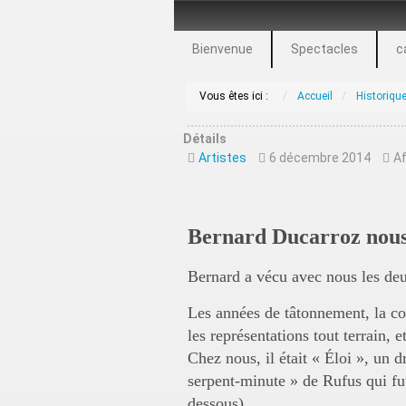
Bienvenue
Spectacles
c
Vous êtes ici :
Accueil
Historiqu
Détails
Artistes
6 décembre 2014
Af
Bernard Ducarroz nous a
Bernard a vécu avec nous les de
Les années de tâtonnement, la con
les représentations tout terrain,
Chez nous, il était « Éloi », un
serpent-minute » de Rufus qui fut
dessous).