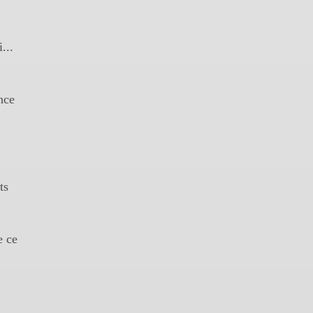
...
nce
ts
e ce