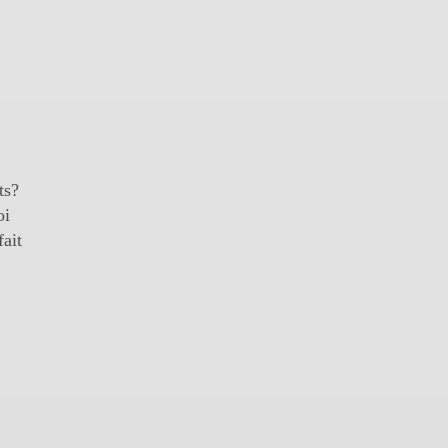
ts?
oi
fait