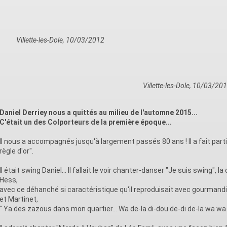
Villette-les-Dole, 10/03/2012
Villette-les-Dole, 10/03/20
Daniel Derriey nous a quittés au milieu de l'automne 2015...
C'était un des Colporteurs de la première époque...
Il nous a accompagnés jusqu'à largement passés 80 ans ! Il a fait parti
règle d'or".
Il était swing Daniel... Il fallait le voir chanter-danser "Je suis swing"
Hess,
avec ce déhanché si caractéristique qu'il reproduisait avec gourmand
et Martinet,
" Ya des zazous dans mon quartier... Wa de-la di-dou de-di de-la wa wa !.