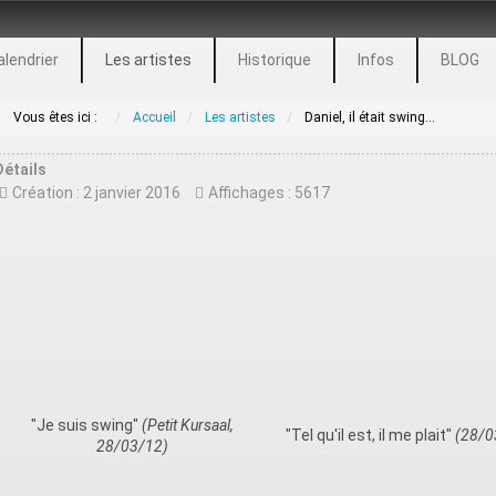
alendrier
Les artistes
Historique
Infos
BLOG
Vous êtes ici :
Accueil
Les artistes
Daniel, il était swing...
Détails
Création : 2 janvier 2016
Affichages : 5617
"Je suis swing"
(Petit Kursaal,
"Tel qu'il est, il me plait"
(28/0
28/03/12)